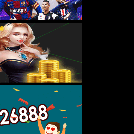
联系我们
全国服务热线
18069819851
公司：
银河GALAXY官方网站
地址：
杭州市临平区经济开发
区陈家木桥工业园一号路6号1
幢四楼