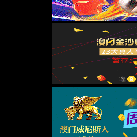
防孤岛保护装置
防逆流装置
高压微机综合保护
元江煤矿
日期：2023-11-03