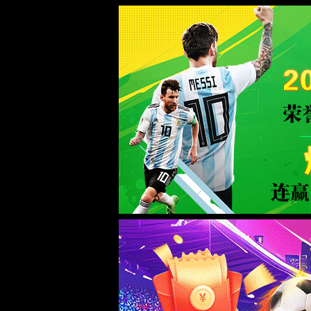
CHINA·银河GALAXY-品牌官网
网站首页
澳门