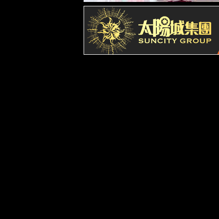
园一号路6号1幢四楼
Copyright © 2018-202