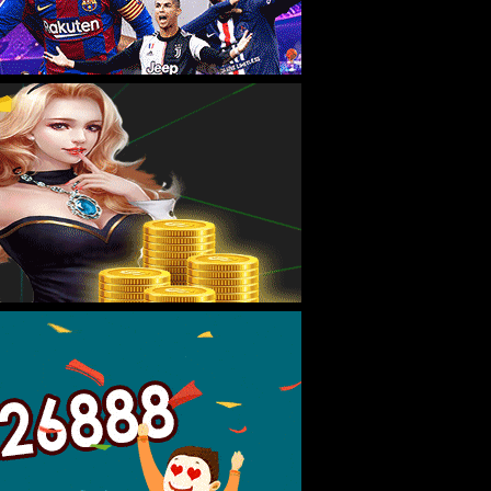
厂家直销
厂家直销
实用新型专利4
实用新型专利3
厂家直销
厂家直销
软件著作权2
软件著作权1
厂家直销