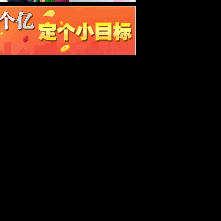
网安备 33011302000374号