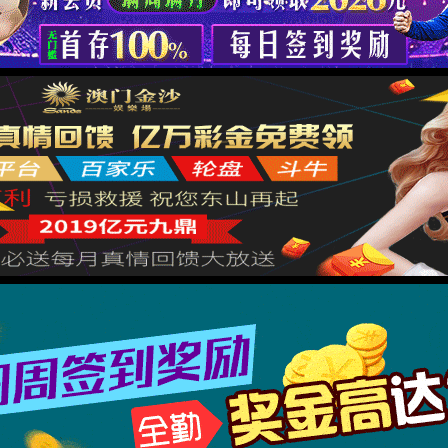
厂家直销
厂家直销
外观设计专利
实用新型专利5
厂家直销
厂家直销
实用新型专利2
实用新型专利1
厂家直销
厂家直销