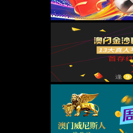
公司风采
荣誉资质
服务承诺
产品系列
Products
公司风采
荣誉资质
服务承诺