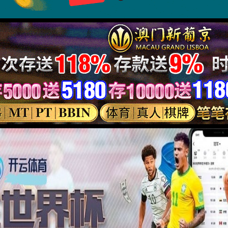
ISO45001职业健康安
ISO14001环境体系认
全管理体系认证
证
<<
<
1
>
产品展示
新闻资讯
成功案例
联
银
微机保护测控装
公司新闻
防孤岛保护装置
在线
置
行业动态
防逆流装置
微机防逆流装置
常见问题
高压微机综合保
防孤岛保护装置
护装置
故障解列保护装
后台监控系统