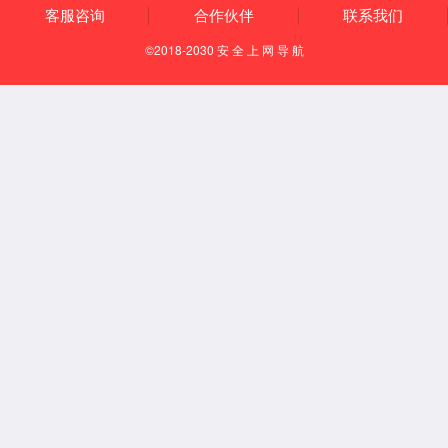
联系我们
全国服务热线
18069819851
公司：
银河GALAXY官方网站
地址：
杭州市临平区经济开发区陈家木桥工业园一号
路6号1幢四楼
返回列表